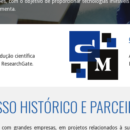
ões, com o objetivo de proporcionar tecnologias invisívei
imenta.
ução científica 
 ResearchGate.
SO HISTÓRICO E PARCE
as com grandes empresas, em projetos relacionados à su