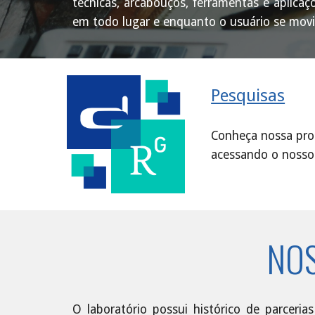
técnicas, arcabouços, ferramentas e aplicaç
em todo lugar e enquanto o usuário se mov
Pesquisas
Conheça nossa prod
acessando o nosso
NOS
O laboratório possui histórico de parceri