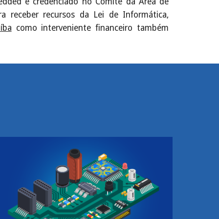
edded é credenciado no Comitê da Área de
a receber recursos da Lei de Informática,
íba
como interveniente financeiro também